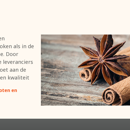
en
koken als in de
e. Door
leveranciers
doet aan de
en kwaliteit
oten en