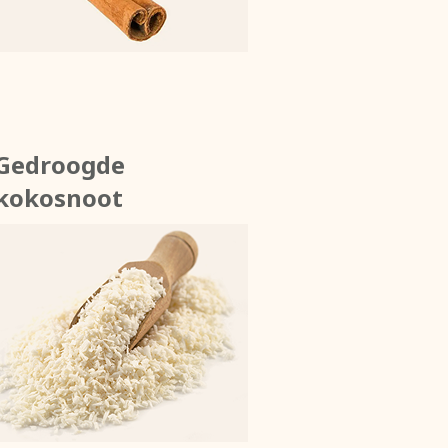
Gedroogde
kokosnoot